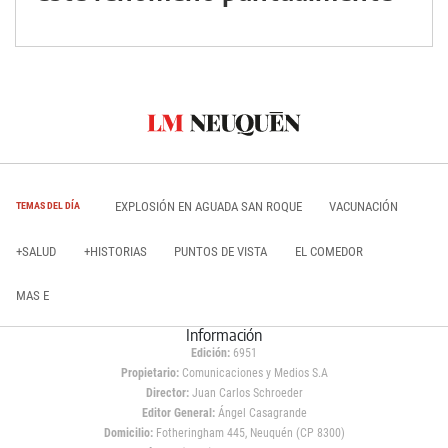
EXPLOSIÓN EN AGUADA SAN ROQUE
VACUNACIÓN
TEMAS DEL DÍA
+SALUD
+HISTORIAS
PUNTOS DE VISTA
EL COMEDOR
MAS E
Información
Edición:
6951
Propietario:
Comunicaciones y Medios S.A
Director:
Juan Carlos Schroeder
Editor General:
Ángel Casagrande
Domicilio:
Fotheringham 445, Neuquén (CP 8300)