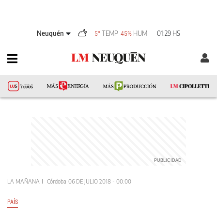
Neuquén
TEMP
HUM
01:29 HS
5°
45%
LA MAÑANA
Córdoba
06 DE JULIO 2018 - 00:00
PAÍS