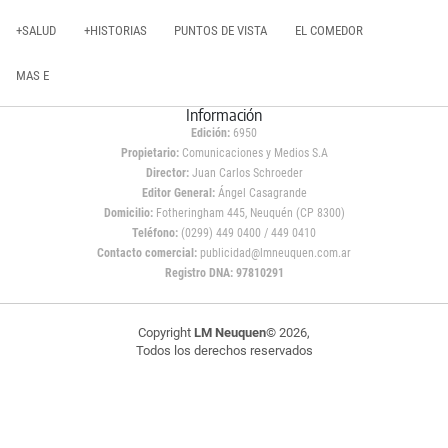
+SALUD
+HISTORIAS
PUNTOS DE VISTA
EL COMEDOR
MAS E
Información
Edición:
6950
Propietario:
Comunicaciones y Medios S.A
Director:
Juan Carlos Schroeder
Editor General:
Ángel Casagrande
Domicilio:
Fotheringham 445, Neuquén (CP 8300)
Teléfono:
(0299) 449 0400 / 449 0410
Contacto comercial:
publicidad@lmneuquen.com.ar
Registro DNA: 97810291
Copyright
LM Neuquen
© 2026,
Todos los derechos reservados