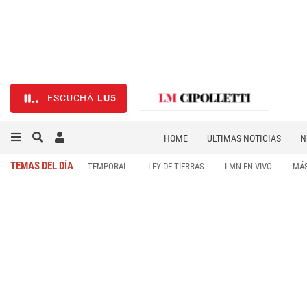
ESCUCHÁ
LU5
HOME
ÚLTIMAS NOTICIAS
N
NECROLÓGICAS
DEPORTES
TEMAS DEL DÍA
TEMPORAL
LEY DE TIERRAS
LMN EN VIVO
MÁS