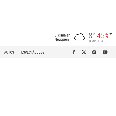
8°
45%
El clima en
Neuquén
TEMP
HUM
AUTOS
ESPECTÁCULOS