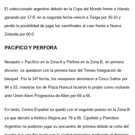
El seleccionado argentino debutó en la Copa del Mundo frente a Irlanda
ganando por 17-9, en la segunda fecha venció a Tonga por 30-10 y
perdió la posibilidad de jugar las semifinales al caer frente a Nueva
Zelanda por 60-0.
PACíFICO Y PERFORA
Neuquén > Pacífico en la Zona A y Pérfora en la Zona B, en primera
división, se quedaron con la primera fase del Torneo Integración de
básquet. Por la 14ª fecha, los neuquinos derrotaron a Cinco Saltos por
94 a 53, mientras los de Plaza Huincul hicieron lo propio como visitante
ante Unión Alem Progresista de Allen por 69 a 66.
En tanto, Centro Español se quedó con el segundo puesto en la Zona B
ya que derrotó a Atlético Regina por 79 a 65. Cipolletti y Petrolero
Argentino no pudieron jugar su encuentro de primera debido al corte del
puente que une Neuquén con la ciudad rionegrina producido el domingo.