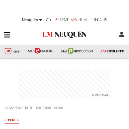
Neuquén
TEMP
HUM
01:04 HS
6°
62%
LA MAÑANA
18 DE JUNIO 2008 - 00:00
DEPORTES