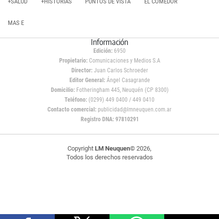
+SALUD
+HISTORIAS
PUNTOS DE VISTA
EL COMEDOR
MAS E
Información
Edición:
6950
Propietario:
Comunicaciones y Medios S.A
Director:
Juan Carlos Schroeder
Editor General:
Ángel Casagrande
Domicilio:
Fotheringham 445, Neuquén (CP 8300)
Teléfono:
(0299) 449 0400 / 449 0410
Contacto comercial:
publicidad@lmneuquen.com.ar
Registro DNA: 97810291
Copyright
LM Neuquen
© 2026,
Todos los derechos reservados