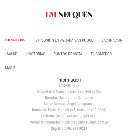
EXPLOSIÓN EN AGUADA SAN ROQUE
VACUNACIÓN
TEMAS DEL DÍA
+SALUD
+HISTORIAS
PUNTOS DE VISTA
EL COMEDOR
MAS E
Información
Edición:
6952
Propietario:
Comunicaciones y Medios S.A
Director:
Juan Carlos Schroeder
Editor General:
Ángel Casagrande
Domicilio:
Fotheringham 445, Neuquén (CP 8300)
Teléfono:
(0299) 449 0400 / 449 0410
Contacto comercial:
publicidad@lmneuquen.com.ar
Registro DNA: 97810291