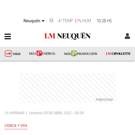
Neuquén
TEMP
HUM
10:28 HS
4°
57%
LA MAÑANA
Universo
09 DE ABRIL 2022 - 00:00
CIENCIA Y VIDA