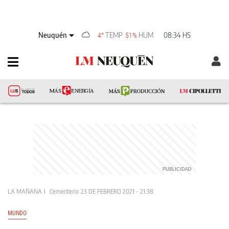
Neuquén
TEMP
HUM
08:34 HS
4°
51%
LA MAÑANA
Cementerio
23 DE FEBRERO 2021 - 21:38
MUNDO