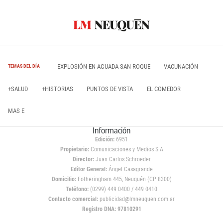
EXPLOSIÓN EN AGUADA SAN ROQUE
VACUNACIÓN
TEMAS DEL DÍA
+SALUD
+HISTORIAS
PUNTOS DE VISTA
EL COMEDOR
MAS E
Información
Edición:
6951
Propietario:
Comunicaciones y Medios S.A
Director:
Juan Carlos Schroeder
Editor General:
Ángel Casagrande
Domicilio:
Fotheringham 445, Neuquén (CP 8300)
Teléfono:
(0299) 449 0400 / 449 0410
Contacto comercial:
publicidad@lmneuquen.com.ar
Registro DNA: 97810291