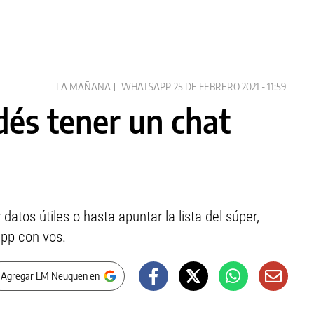
LA MAÑANA
WHATSAPP
25 DE FEBRERO 2021 - 11:59
és tener un chat
 datos útiles o hasta apuntar la lista del súper,
pp con vos.
 Agregar LM Neuquen en