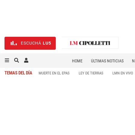
ESCUCHÁ
LU5
HOME
ÚLTIMAS NOTICIAS
N
NECROLÓGICAS
DEPORTES
TEMAS DEL DÍA
MUERTE EN EL EPAS
LEY DE TIERRAS
LMN EN VIVO