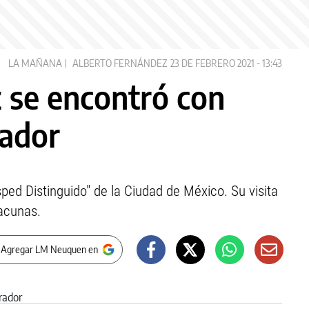
LA MAÑANA
ALBERTO FERNÁNDEZ
23 DE FEBRERO 2021 - 13:43
 se encontró con
ador
ped Distinguido" de la Ciudad de México. Su visita
acunas.
 Agregar LM Neuquen en