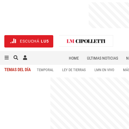
ESCUCHÁ
LU5
HOME
ÚLTIMAS NOTICIAS
N
NECROLÓGICAS
DEPORTES
TEMAS DEL DÍA
TEMPORAL
LEY DE TIERRAS
LMN EN VIVO
MÁS