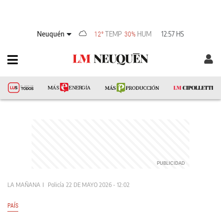
Neuquén
TEMP
HUM
12:57 HS
12°
30%
LA MAÑANA
Policía
22 DE MAYO 2026 - 12:02
PAÍS