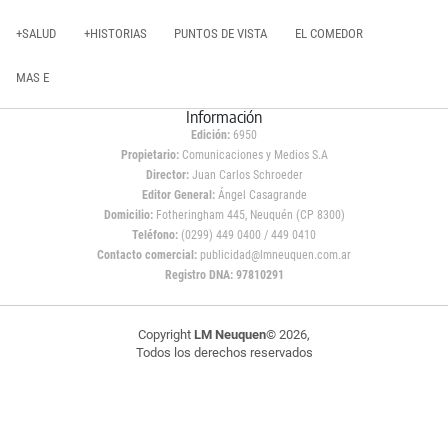
+SALUD
+HISTORIAS
PUNTOS DE VISTA
EL COMEDOR
MAS E
Información
Edición:
6950
Propietario:
Comunicaciones y Medios S.A
Director:
Juan Carlos Schroeder
Editor General:
Ángel Casagrande
Domicilio:
Fotheringham 445, Neuquén (CP 8300)
Teléfono:
(0299) 449 0400 / 449 0410
Contacto comercial:
publicidad@lmneuquen.com.ar
Registro DNA: 97810291
Copyright
LM Neuquen
© 2026,
Todos los derechos reservados