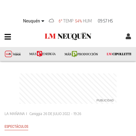
Neuquén
TEMP
HUM
09:57 HS
6°
54%
LA MAÑANA
Caniggia
26 DE JULIO 2022 - 19:26
ESPECTÁCULOS