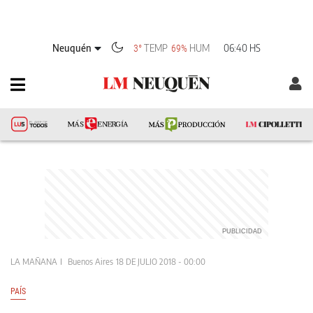
Neuquén
TEMP
HUM
06:40 HS
3°
69%
LA MAÑANA
Buenos Aires
18 DE JULIO 2018 - 00:00
PAÍS