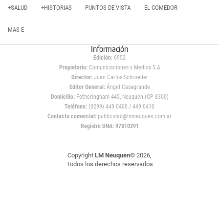
+SALUD
+HISTORIAS
PUNTOS DE VISTA
EL COMEDOR
MAS E
Información
Edición:
6952
Propietario:
Comunicaciones y Medios S.A
Director:
Juan Carlos Schroeder
Editor General:
Ángel Casagrande
Domicilio:
Fotheringham 445, Neuquén (CP 8300)
Teléfono:
(0299) 449 0400 / 449 0410
Contacto comercial:
publicidad@lmneuquen.com.ar
Registro DNA: 97810291
Copyright
LM Neuquen
© 2026,
Todos los derechos reservados