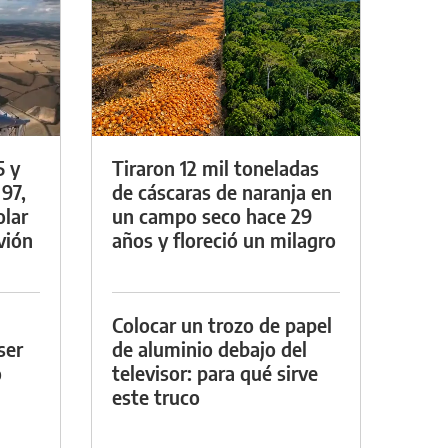
5 y
Tiraron 12 mil toneladas
 97,
de cáscaras de naranja en
olar
un campo seco hace 29
vión
años y floreció un milagro
Colocar un trozo de papel
ser
de aluminio debajo del
o
televisor: para qué sirve
este truco