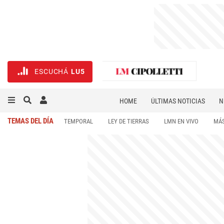
ESCUCHÁ
LU5
HOME
ÚLTIMAS NOTICIAS
N
NECROLÓGICAS
DEPORTES
TEMAS DEL DÍA
TEMPORAL
LEY DE TIERRAS
LMN EN VIVO
MÁS