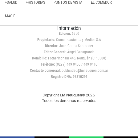
+SALUD
+HISTORIAS
PUNTOS DE VISTA
EL COMEDOR
MAS E
Información
Edición:
6950
Propietario:
Comunicaciones y Medios S.A
Director:
Juan Carlos Schroeder
Editor General:
Ángel Casagrande
Domicilio:
Fotheringham 445, Neuquén (CP 8300)
Teléfono:
(0299) 449 0400 / 449 0410
Contacto comercial:
publicidad@lmneuquen.com.ar
Registro DNA: 97810291
Copyright
LM Neuquen
© 2026,
Todos los derechos reservados