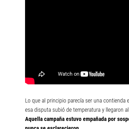
Lo que al principio parecía ser una contienda e
esa disputa subió de temperatura y llegaron al 
Aquella campaña estuvo empañada por sospe
nunca se esclarecieron.