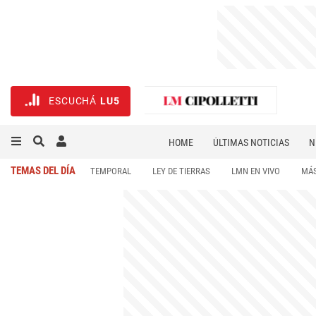
ESCUCHÁ
LU5
HOME
ÚLTIMAS NOTICIAS
N
NECROLÓGICAS
DEPORTES
TEMAS DEL DÍA
TEMPORAL
LEY DE TIERRAS
LMN EN VIVO
MÁS