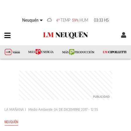
Neuquén
TEMP
HUM
03:33 HS
4°
59%
LA MAÑANA
Medio Ambiente
04 DE DICIEMBRE 2017 - 12:55
NEUQUÉN