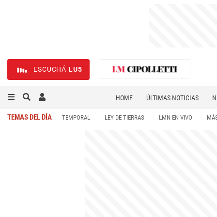
ESCUCHÁ
LU5
HOME
ÚLTIMAS NOTICIAS
N
NECROLÓGICAS
DEPORTES
TEMAS DEL DÍA
TEMPORAL
LEY DE TIERRAS
LMN EN VIVO
MÁS