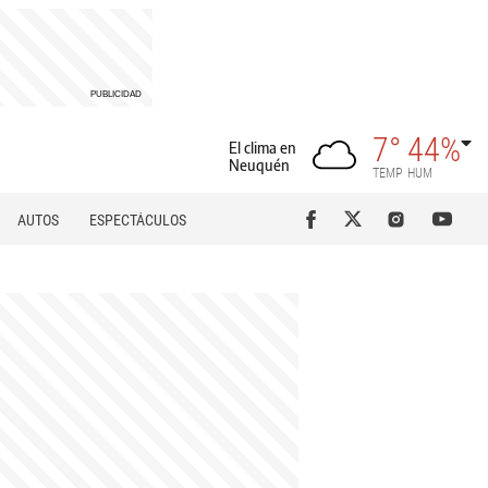
7°
44%
El clima en
Neuquén
TEMP
HUM
AUTOS
ESPECTÁCULOS