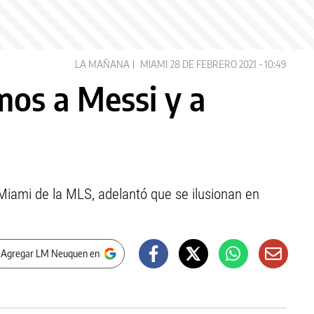
LA MAÑANA
MIAMI
28 DE FEBRERO 2021 - 10:49
os a Messi y a
e Miami de la MLS, adelantó que se ilusionan en
 Agregar LM Neuquen en