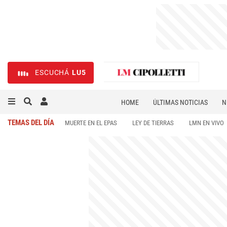
ESCUCHÁ
LU5
HOME
ÚLTIMAS NOTICIAS
N
NECROLÓGICAS
DEPORTES
TEMAS DEL DÍA
MUERTE EN EL EPAS
LEY DE TIERRAS
LMN EN VIVO