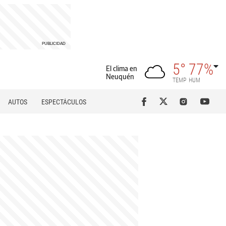
5°
77%
El clima en
Neuquén
TEMP
HUM
AUTOS
ESPECTÁCULOS