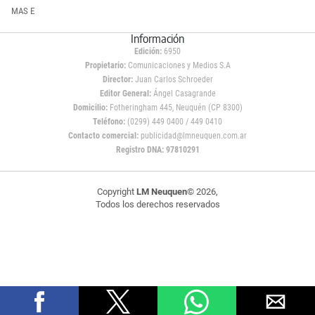
MAS E
Información
Edición:
6950
Propietario:
Comunicaciones y Medios S.A
Director:
Juan Carlos Schroeder
Editor General:
Ángel Casagrande
Domicilio:
Fotheringham 445, Neuquén (CP 8300)
Teléfono:
(0299) 449 0400 / 449 0410
Contacto comercial:
publicidad@lmneuquen.com.ar
Registro DNA: 97810291
Copyright
LM Neuquen
© 2026,
Todos los derechos reservados