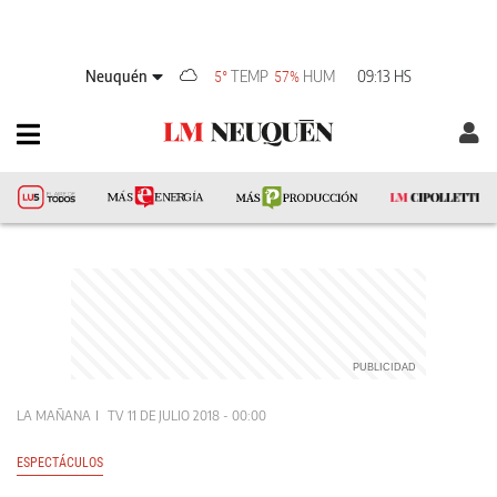
Neuquén
TEMP
HUM
09:13 HS
5°
57%
LA MAÑANA
TV
11 DE JULIO 2018 - 00:00
ESPECTÁCULOS