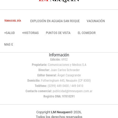
EXPLOSIÓN EN AGUADA SAN ROQUE
VACUNACIÓN
TEMAS DEL DÍA
+SALUD
+HISTORIAS
PUNTOS DE VISTA
EL COMEDOR
MAS E
Información
Edición:
6952
Propietario:
Comunicaciones y Medios S.A
Director:
Juan Carlos Schroeder
Editor General:
Ángel Casagrande
Domicilio:
Fotheringham 445, Neuquén (CP 8300)
Teléfono:
(0299) 449 0400 / 449 0410
Contacto comercial:
publicidad@lmneuquen.com.ar
Registro DNA: 97810291
Copyright
LM Neuquen
© 2026,
Todos los derechos reservados