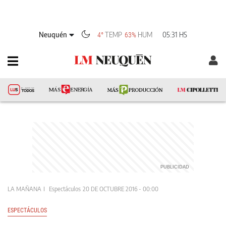
Neuquén
TEMP
HUM
05:31 HS
4°
63%
LA MAÑANA
Espectáculos
20 DE OCTUBRE 2016 - 00:00
ESPECTÁCULOS