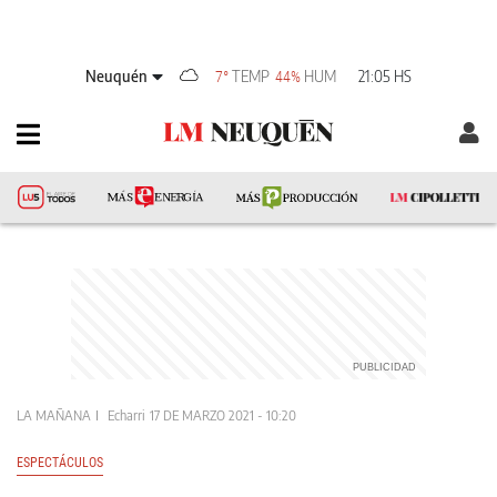
Neuquén
TEMP
HUM
21:05 HS
7°
44%
LA MAÑANA
Echarri
17 DE MARZO 2021 - 10:20
ESPECTÁCULOS