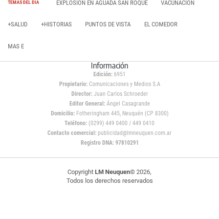
EXPLOSIÓN EN AGUADA SAN ROQUE
VACUNACIÓN
TEMAS DEL DÍA
+SALUD
+HISTORIAS
PUNTOS DE VISTA
EL COMEDOR
MAS E
Información
Edición:
6951
Propietario:
Comunicaciones y Medios S.A
Director:
Juan Carlos Schroeder
Editor General:
Ángel Casagrande
Domicilio:
Fotheringham 445, Neuquén (CP 8300)
Teléfono:
(0299) 449 0400 / 449 0410
Contacto comercial:
publicidad@lmneuquen.com.ar
Registro DNA: 97810291
Copyright
LM Neuquen
© 2026,
Todos los derechos reservados