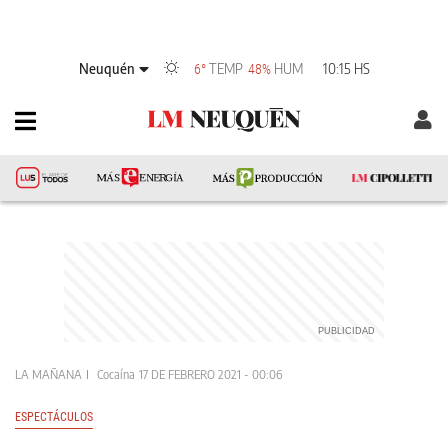
Neuquén
TEMP
HUM
10:15 HS
6°
48%
LA MAÑANA
Cocaína
17 DE FEBRERO 2021 - 00:06
ESPECTÁCULOS