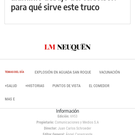
para qué sirve este truco
EXPLOSIÓN EN AGUADA SAN ROQUE
VACUNACIÓN
TEMAS DEL DÍA
+SALUD
+HISTORIAS
PUNTOS DE VISTA
EL COMEDOR
MAS E
Información
Edición:
6953
Propietario:
Comunicaciones y Medios S.A
Director:
Juan Carlos Schroeder
Editor General:
Ángel Casagrande