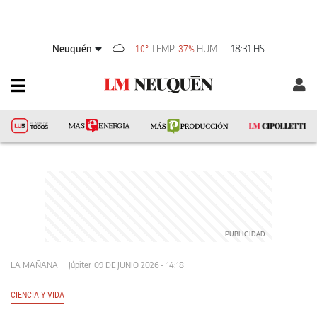
Neuquén
TEMP
HUM
18:31 HS
10°
37%
LA MAÑANA
Júpiter
09 DE JUNIO 2026 - 14:18
CIENCIA Y VIDA