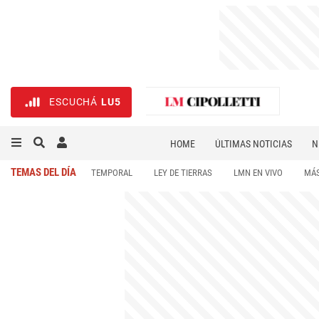
ESCUCHÁ
LU5
HOME
ÚLTIMAS NOTICIAS
N
NECROLÓGICAS
DEPORTES
TEMAS DEL DÍA
TEMPORAL
LEY DE TIERRAS
LMN EN VIVO
MÁS