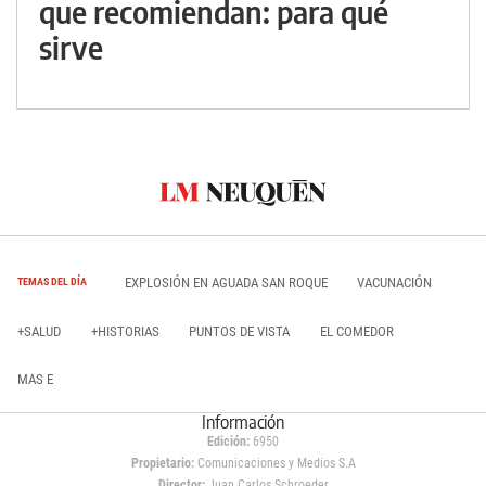
que recomiendan: para qué
sirve
EXPLOSIÓN EN AGUADA SAN ROQUE
VACUNACIÓN
TEMAS DEL DÍA
+SALUD
+HISTORIAS
PUNTOS DE VISTA
EL COMEDOR
MAS E
Información
Edición:
6950
Propietario:
Comunicaciones y Medios S.A
Director:
Juan Carlos Schroeder