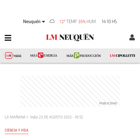
Neuquén
TEMP
HUM
14:10 HS
12°
35%
LA MAÑANA
India
23 DE AGOSTO 2023 - 10:52
CIENCIA Y VIDA