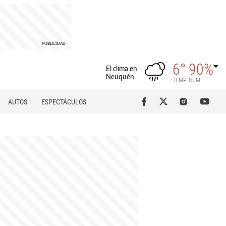
6°
90%
El clima en
Neuquén
TEMP
HUM
AUTOS
ESPECTÁCULOS