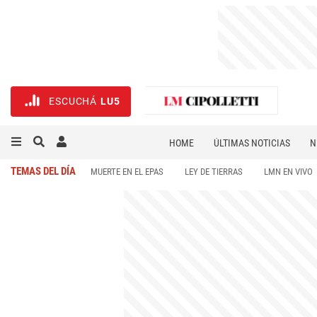
ESCUCHÁ
LU5
HOME
ÚLTIMAS NOTICIAS
N
NECROLÓGICAS
DEPORTES
TEMAS DEL DÍA
MUERTE EN EL EPAS
LEY DE TIERRAS
LMN EN VIVO