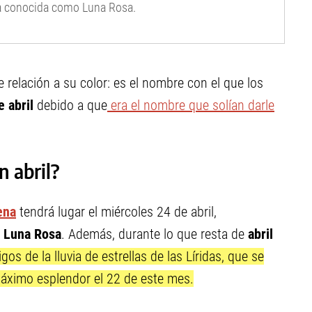
ena conocida como Luna Rosa.
 relación a su color: es el nombre con el que los
e abril
debido a que
era el nombre que solían darle
n abril?
ena
tendrá lugar el miércoles 24 de abril,
o
Luna Rosa
. Además, durante lo que resta de
abril
os de la lluvia de estrellas de las Líridas, que se
 máximo esplendor el 22 de este mes.