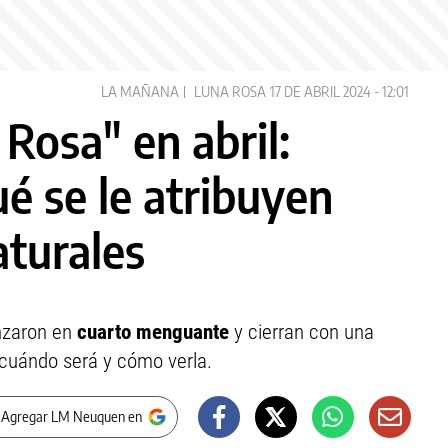
LA MAÑANA
LUNA ROSA
17 DE ABRIL 2024 - 12:01
 Rosa" en abril:
é se le atribuyen
aturales
zaron en
cuarto menguante
y cierran con una
 cuándo será y cómo verla.
 Agregar LM Neuquen en