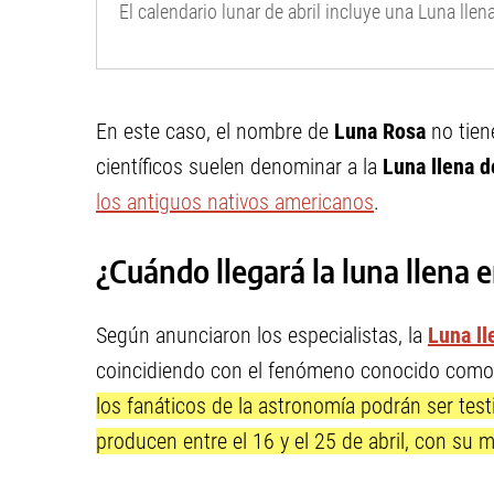
El calendario lunar de abril incluye una Luna ll
En este caso, el nombre de
Luna Rosa
no tiene
científicos suelen denominar a la
Luna llena d
los antiguos nativos americanos
.
¿Cuándo llegará la luna llena e
Según anunciaron los especialistas, la
Luna ll
coincidiendo con el fenómeno conocido com
los fanáticos de la astronomía podrán ser testig
producen entre el 16 y el 25 de abril, con su