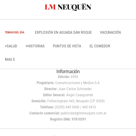
EXPLOSIÓN EN AGUADA SAN ROQUE
VACUNACIÓN
TEMAS DEL DÍA
+SALUD
+HISTORIAS
PUNTOS DE VISTA
EL COMEDOR
MAS E
Información
Edición:
6950
Propietario:
Comunicaciones y Medios S.A
Director:
Juan Carlos Schroeder
Editor General:
Ángel Casagrande
Domicilio:
Fotheringham 445, Neuquén (CP 8300)
Teléfono:
(0299) 449 0400 / 449 0410
Contacto comercial:
publicidad@lmneuquen.com.ar
Registro DNA: 97810291