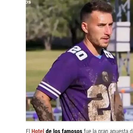
El
Hotel
de los famosos
fue la gran apuesta 