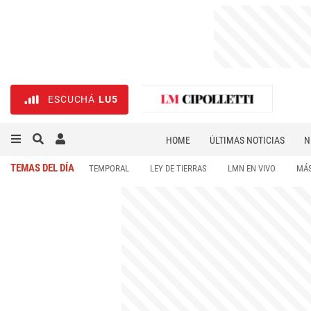
ESCUCHÁ
LU5
HOME
ÚLTIMAS NOTICIAS
N
NECROLÓGICAS
DEPORTES
TEMAS DEL DÍA
TEMPORAL
LEY DE TIERRAS
LMN EN VIVO
MÁS