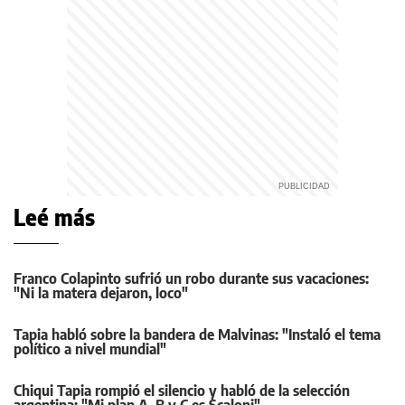
Leé más
Franco Colapinto sufrió un robo durante sus vacaciones:
"Ni la matera dejaron, loco"
Tapia habló sobre la bandera de Malvinas: "Instaló el tema
político a nivel mundial"
Chiqui Tapia rompió el silencio y habló de la selección
argentina: "Mi plan A, B y C es Scaloni"