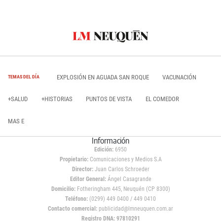
EXPLOSIÓN EN AGUADA SAN ROQUE
VACUNACIÓN
TEMAS DEL DÍA
+SALUD
+HISTORIAS
PUNTOS DE VISTA
EL COMEDOR
MAS E
Información
Edición:
6950
Propietario:
Comunicaciones y Medios S.A
Director:
Juan Carlos Schroeder
Editor General:
Ángel Casagrande
Domicilio:
Fotheringham 445, Neuquén (CP 8300)
Teléfono:
(0299) 449 0400 / 449 0410
Contacto comercial:
publicidad@lmneuquen.com.ar
Registro DNA: 97810291