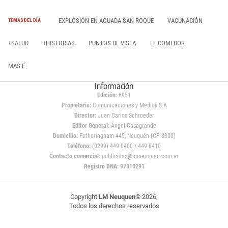
EXPLOSIÓN EN AGUADA SAN ROQUE
VACUNACIÓN
TEMAS DEL DÍA
+SALUD
+HISTORIAS
PUNTOS DE VISTA
EL COMEDOR
MAS E
Información
Edición:
6951
Propietario:
Comunicaciones y Medios S.A
Director:
Juan Carlos Schroeder
Editor General:
Ángel Casagrande
Domicilio:
Fotheringham 445, Neuquén (CP 8300)
Teléfono:
(0299) 449 0400 / 449 0410
Contacto comercial:
publicidad@lmneuquen.com.ar
Registro DNA: 97810291
Copyright
LM Neuquen
© 2026,
Todos los derechos reservados