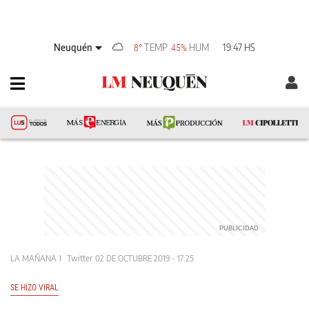
Neuquén
TEMP
HUM
19:47 HS
8°
45%
LA MAÑANA
Twitter
02 DE OCTUBRE 2019 - 17:25
SE HIZO VIRAL