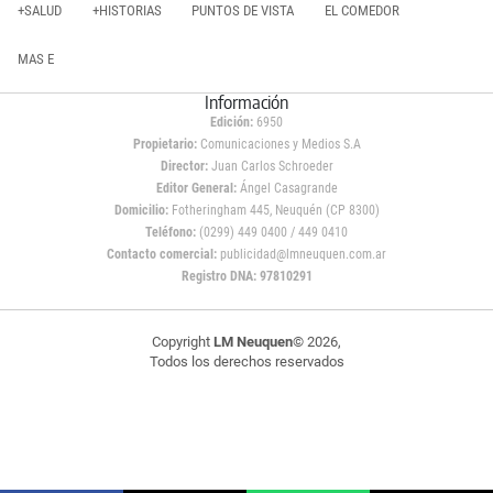
+SALUD
+HISTORIAS
PUNTOS DE VISTA
EL COMEDOR
MAS E
Información
Edición:
6950
Propietario:
Comunicaciones y Medios S.A
Director:
Juan Carlos Schroeder
Editor General:
Ángel Casagrande
Domicilio:
Fotheringham 445, Neuquén (CP 8300)
Teléfono:
(0299) 449 0400 / 449 0410
Contacto comercial:
publicidad@lmneuquen.com.ar
Registro DNA: 97810291
Copyright
LM Neuquen
© 2026,
Todos los derechos reservados