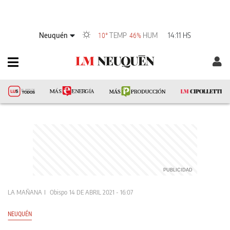
Neuquén
TEMP
HUM
14:11 HS
10°
46%
LA MAÑANA
Obispo
14 DE ABRIL 2021 - 16:07
NEUQUÉN