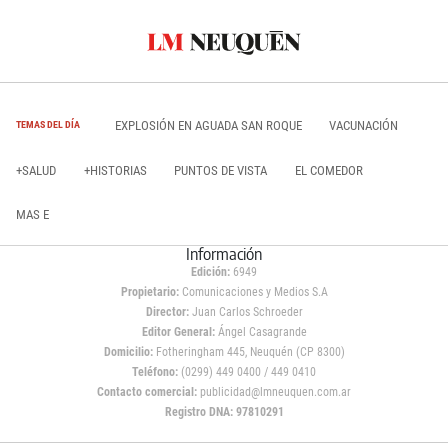
EXPLOSIÓN EN AGUADA SAN ROQUE
VACUNACIÓN
TEMAS DEL DÍA
+SALUD
+HISTORIAS
PUNTOS DE VISTA
EL COMEDOR
MAS E
Información
Edición:
6949
Propietario:
Comunicaciones y Medios S.A
Director:
Juan Carlos Schroeder
Editor General:
Ángel Casagrande
Domicilio:
Fotheringham 445, Neuquén (CP 8300)
Teléfono:
(0299) 449 0400 / 449 0410
Contacto comercial:
publicidad@lmneuquen.com.ar
Registro DNA: 97810291