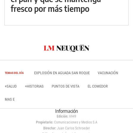
fresco por más tiempo
EXPLOSIÓN EN AGUADA SAN ROQUE
VACUNACIÓN
TEMAS DEL DÍA
+SALUD
+HISTORIAS
PUNTOS DE VISTA
EL COMEDOR
MAS E
Información
Edición:
6949
Propietario:
Comunicaciones y Medios S.A
Director:
Juan Carlos Schroeder