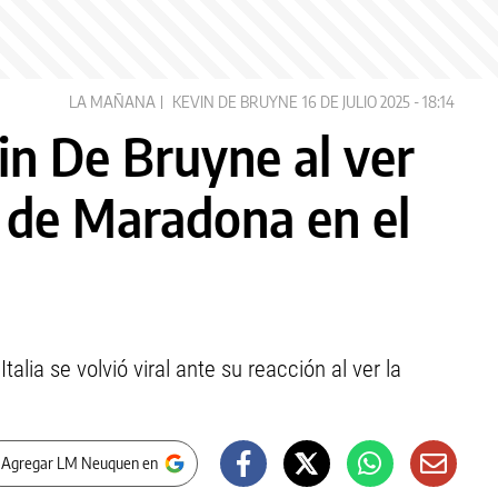
LA MAÑANA
KEVIN DE BRUYNE
16 DE JULIO 2025 - 18:14
n De Bruyne al ver
0 de Maradona en el
lia se volvió viral ante su reacción al ver la
 Agregar LM Neuquen en