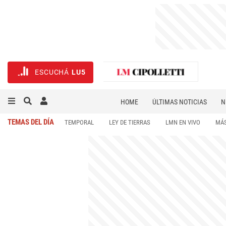
ESCUCHÁ
LU5
HOME
ÚLTIMAS NOTICIAS
N
NECROLÓGICAS
DEPORTES
TEMAS DEL DÍA
TEMPORAL
LEY DE TIERRAS
LMN EN VIVO
MÁS