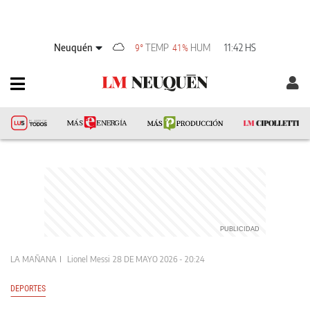
Neuquén
TEMP
HUM
11:42 HS
9°
41%
LA MAÑANA
Lionel Messi
28 DE MAYO 2026 - 20:24
DEPORTES