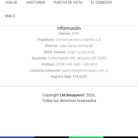
+SALUD
+HISTORIAS
PUNTOS DE VISTA
EL COMEDOR
MAS E
Información
Edición:
6950
Propietario:
Comunicaciones y Medios S.A
Director:
Juan Carlos Schroeder
Editor General:
Ángel Casagrande
Domicilio:
Fotheringham 445, Neuquén (CP 8300)
Teléfono:
(0299) 449 0400 / 449 0410
Contacto comercial:
publicidad@lmneuquen.com.ar
Registro DNA: 97810291
Copyright
LM Neuquen
© 2026,
Todos los derechos reservados