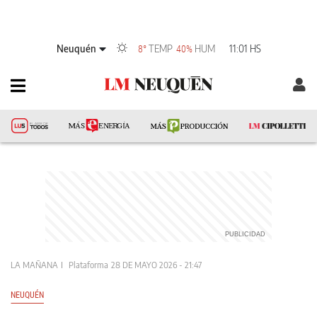
Neuquén
TEMP
HUM
11:01 HS
8°
40%
LA MAÑANA
Plataforma
28 DE MAYO 2026 - 21:47
NEUQUÉN