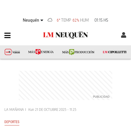
Neuquén
TEMP
HUM
01:15 HS
6°
62%
LA MAÑANA
Kun
21 DE OCTUBRE 2025 - 11:25
DEPORTES