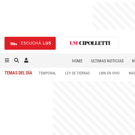
ESCUCHÁ
LU5
HOME
ÚLTIMAS NOTICIAS
N
NECROLÓGICAS
DEPORTES
TEMAS DEL DÍA
TEMPORAL
LEY DE TIERRAS
LMN EN VIVO
MÁS