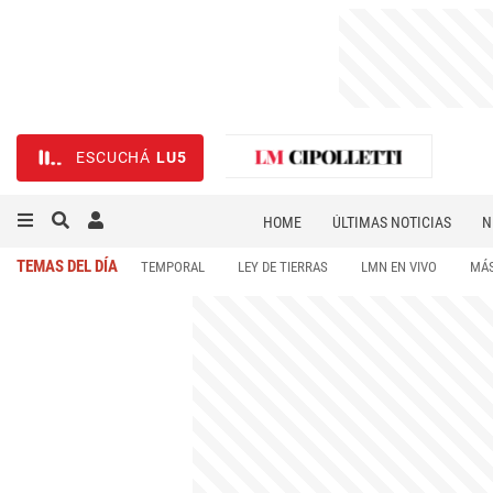
ESCUCHÁ
LU5
HOME
ÚLTIMAS NOTICIAS
N
NECROLÓGICAS
DEPORTES
TEMAS DEL DÍA
TEMPORAL
LEY DE TIERRAS
LMN EN VIVO
MÁS