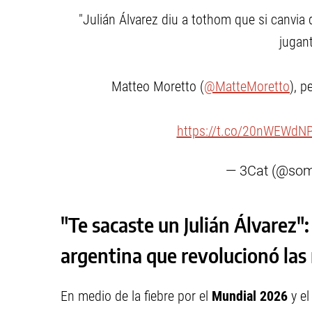
"Julián Álvarez diu a tothom que si canvia d
jugan
Matteo Moretto (
@MatteMoretto
), p
https://t.co/20nWEWdN
— 3Cat (@so
"Te sacaste un Julián Álvarez":
argentina que revolucionó las
En medio de la fiebre por el
Mundial 2026
y el