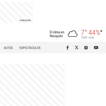
7°
44%
El clima en
Neuquén
TEMP
HUM
AUTOS
ESPECTÁCULOS