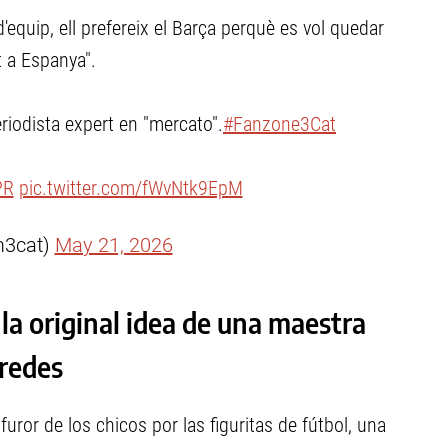
'equip, ell prefereix el Barça perquè es vol quedar
t a Espanya".
eriodista expert en "mercato".
#Fanzone3Cat
PR
pic.twitter.com/fWvNtk9EpM
m3cat)
May 21, 2026
 la original idea de una maestra
 redes
 furor de los chicos por las figuritas de fútbol, una