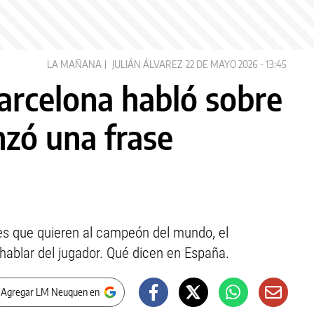
LA MAÑANA
JULIÁN ÁLVAREZ
22 DE MAYO 2026 - 13:45
Barcelona habló sobre
nzó una frase
es que quieren al campeón del mundo, el
hablar del jugador. Qué dicen en España.
 Agregar LM Neuquen en