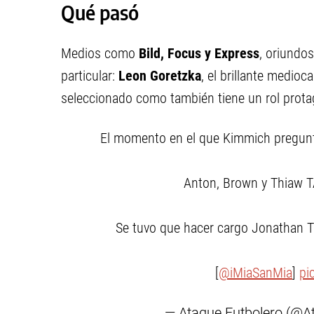
Qué pasó
Medios como
Bild, Focus y Express
, oriundo
particular:
Leon Goretzka
, el brillante medioc
seleccionado como también tiene un rol prota
El momento en el que Kimmich pregun
Anton, Brown y Thiaw
Se tuvo que hacer cargo Jonathan
[
@iMiaSanMia
]
pi
— Ataque Futbolero (@A