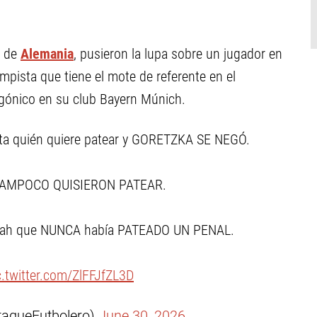
s de
Alemania
, pusieron la lupa sobre un jugador en
ampista que tiene el mote de referente en el
gónico en su club Bayern Múnich.
ta quién quiere patear y GORETZKA SE NEGÓ.
 TAMPOCO QUISIERON PATEAR.
 Tah que NUNCA había PATEADO UN PENAL.
c.twitter.com/ZlFFJfZL3D
taqueFutbolero)
June 30, 2026