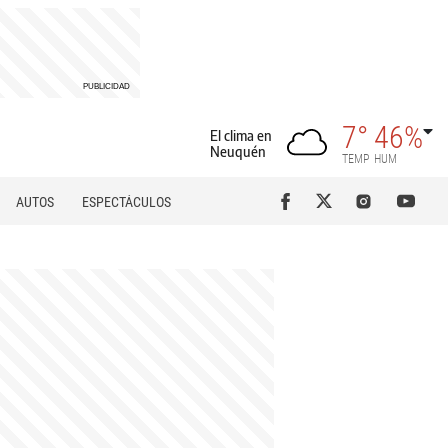
7°
46%
El clima en
Neuquén
TEMP
HUM
AUTOS
ESPECTÁCULOS