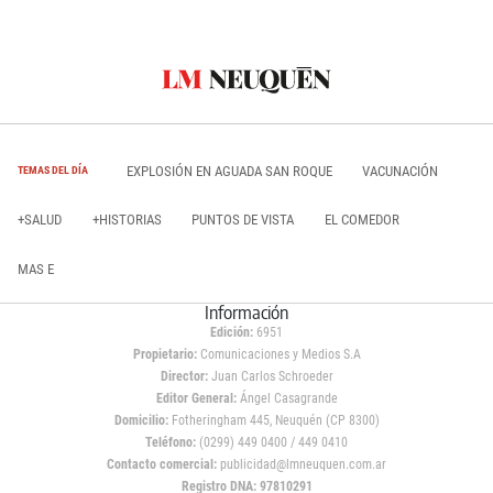
EXPLOSIÓN EN AGUADA SAN ROQUE
VACUNACIÓN
TEMAS DEL DÍA
+SALUD
+HISTORIAS
PUNTOS DE VISTA
EL COMEDOR
MAS E
Información
Edición:
6951
Propietario:
Comunicaciones y Medios S.A
Director:
Juan Carlos Schroeder
Editor General:
Ángel Casagrande
Domicilio:
Fotheringham 445, Neuquén (CP 8300)
Teléfono:
(0299) 449 0400 / 449 0410
Contacto comercial:
publicidad@lmneuquen.com.ar
Registro DNA: 97810291