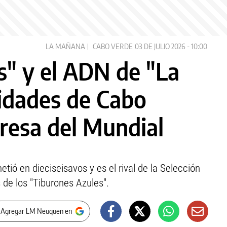
LA MAÑANA
CABO VERDE
03 DE JULIO 2026 - 10:00
ss" y el ADN de "La
sidades de Cabo
presa del Mundial
etió en dieciseisavos y es el rival de la Selección
s de los "Tiburones Azules".
 Agregar LM Neuquen en