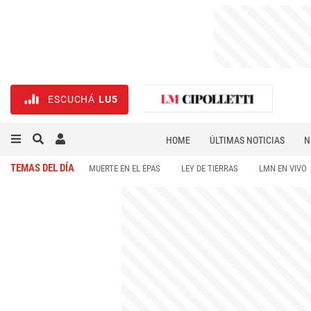
ESCUCHÁ
LU5
HOME
ÚLTIMAS NOTICIAS
N
NECROLÓGICAS
DEPORTES
TEMAS DEL DÍA
MUERTE EN EL EPAS
LEY DE TIERRAS
LMN EN VIVO