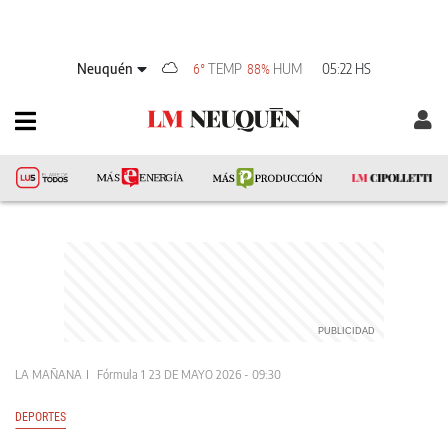
Neuquén
TEMP
HUM
05:22 HS
6°
88%
LA MAÑANA
Fórmula 1
23 DE MAYO 2026 - 09:30
DEPORTES