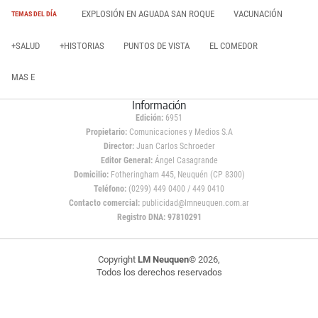
EXPLOSIÓN EN AGUADA SAN ROQUE
VACUNACIÓN
TEMAS DEL DÍA
+SALUD
+HISTORIAS
PUNTOS DE VISTA
EL COMEDOR
MAS E
Información
Edición:
6951
Propietario:
Comunicaciones y Medios S.A
Director:
Juan Carlos Schroeder
Editor General:
Ángel Casagrande
Domicilio:
Fotheringham 445, Neuquén (CP 8300)
Teléfono:
(0299) 449 0400 / 449 0410
Contacto comercial:
publicidad@lmneuquen.com.ar
Registro DNA: 97810291
Copyright
LM Neuquen
© 2026,
Todos los derechos reservados