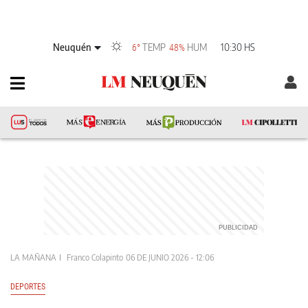
Neuquén
TEMP
HUM
10:30 HS
6°
48%
LA MAÑANA
Franco Colapinto
06 DE JUNIO 2026 - 12:06
DEPORTES