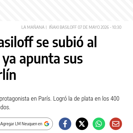
LA MAÑANA
IÑAKI BASILOFF
07 DE MAYO 2026 - 10:30
siloff se subió al
 ya apunta sus
lín
protagonista en París. Logró la de plata en los 400
ados.
 Agregar LM Neuquen en