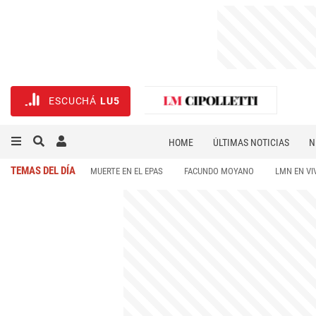
ESCUCHÁ
LU5
HOME
ÚLTIMAS NOTICIAS
N
NECROLÓGICAS
DEPORTES
TEMAS DEL DÍA
MUERTE EN EL EPAS
FACUNDO MOYANO
LMN EN VI