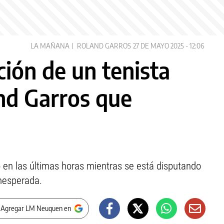
LA MAÑANA
ROLAND GARROS
27 DE MAYO 2025 - 12:06
ción de un tenista
nd Garros que
 en las últimas horas mientras se está disputando
inesperada.
 Agregar LM Neuquen en