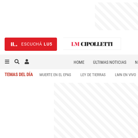
ESCUCHÁ
LU5
HOME
ÚLTIMAS NOTICIAS
N
NECROLÓGICAS
DEPORTES
TEMAS DEL DÍA
MUERTE EN EL EPAS
LEY DE TIERRAS
LMN EN VIVO