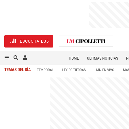
ESCUCHÁ
LU5
HOME
ÚLTIMAS NOTICIAS
N
NECROLÓGICAS
DEPORTES
TEMAS DEL DÍA
TEMPORAL
LEY DE TIERRAS
LMN EN VIVO
MÁS