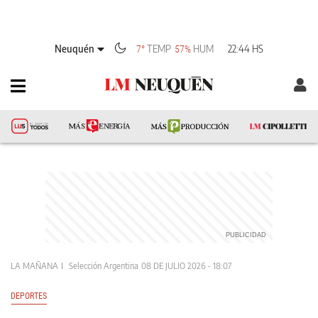
Neuquén
TEMP
HUM
22:44 HS
7°
57%
LA MAÑANA
Selección Argentina
08 DE JULIO 2026 - 18:07
DEPORTES