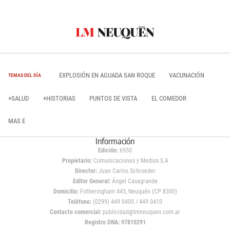
EXPLOSIÓN EN AGUADA SAN ROQUE
VACUNACIÓN
TEMAS DEL DÍA
+SALUD
+HISTORIAS
PUNTOS DE VISTA
EL COMEDOR
MAS E
Información
Edición:
6950
Propietario:
Comunicaciones y Medios S.A
Director:
Juan Carlos Schroeder
Editor General:
Ángel Casagrande
Domicilio:
Fotheringham 445, Neuquén (CP 8300)
Teléfono:
(0299) 449 0400 / 449 0410
Contacto comercial:
publicidad@lmneuquen.com.ar
Registro DNA: 97810291