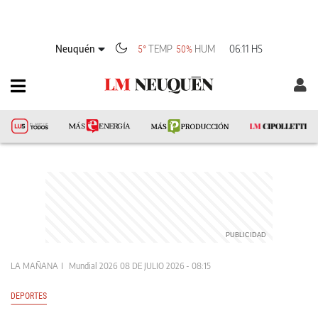
Neuquén
TEMP
HUM
06:11 HS
5°
50%
LA MAÑANA
Mundial 2026
08 DE JULIO 2026 - 08:15
DEPORTES